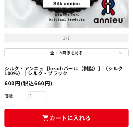
1
/
7
全ての画像を見る
シルク・アンニュ［bead:パール（樹脂）］（シルク
100%）｜シルク・ブラック
600円(税込660円)
個数
カートに入れる
shopping_cart