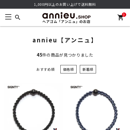
1,000円以上のお買い上げで送料無料
0
search
shopping_cart
ヘアゴム「アンニュ」のお店
annieu【アンニュ】
45
件の商品が見つかりました
おすすめ順
価格順
新着順