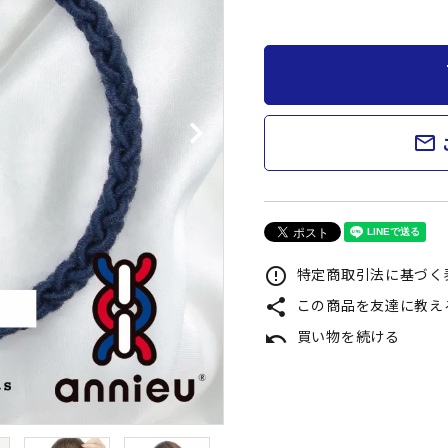
re / Styling
OTHER
ケア・スタイリング】
【その他】
s
mail_outline
特定商取引法に基づく表
error_outline
この商品を友達に教え
share
買い物を続ける
undo