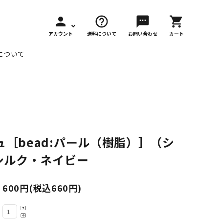
person
help_outline
sms
shopping_cart
アカウント
送料について
お問い合わせ
カート
について
Seasonal Colors
【季節限定色】
［bead:パール（樹脂）］（シ
annieu HooK
【アンニュ・フック】
シルク・ネイビー
Laboratory
600円(税込660円)
【アンニュ研究室】