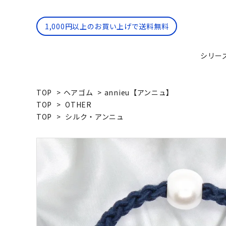
1,000円以上のお買い上げで送料無料
シリー
TOP
>
ヘアゴム
>
annieu【アンニュ】
annieu
Spiral
TOP
>
OTHER
【アンニュ】
【スパ
TOP
>
シルク・アンニュ
annieu LIGHT DOTS
Premi
【ライト・ドッツ】
【プレ
Spiral Plus
BRACE
【スパイラル・プラス】
【ブレ