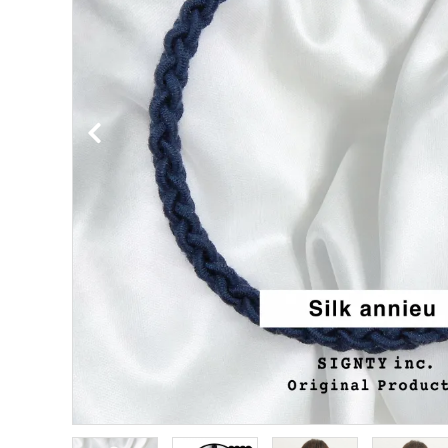
HairCa
【ヘア