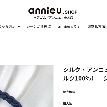
ヘアゴム「アンニュ」のお店
ズから選ぶ
シーンから選ぶ
annieuって？
お支払方法
 annieu
annieu Bold.
イラル・アンニュ】
【アンニュ・ボールド】
シルク・アンニュ
um annieu
Pearl annieu
ミアム・アンニュ】
【パール・アンニュ】
ルク100%）｜
LET annieu
anti-static annieu
販売価格
スレット・アンニュ】
【静電気軽減シリーズ】
購入数