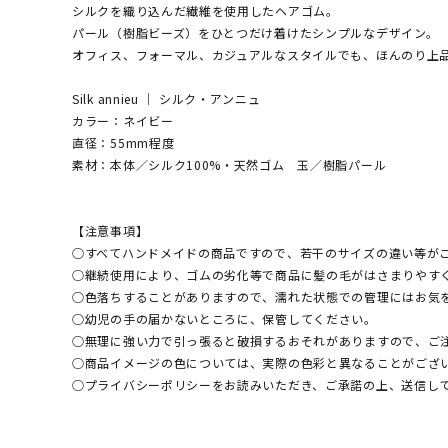
シルクを織り込んだ繊維を使用したヘアゴム。
パール（樹脂ビーズ）をひとつだけ着けたシンプルなデザイン。
オフィス、フォーマル、カジュアルなスタイルでも、ほんのり上
Silk annieu ｜ シルク・アンニュ
カラー：ネイビー
直径：55mm程度
素材：本体／シルク100%・天然ゴム 玉／樹脂パール
【注意事項】
○すべてハンドメイドの商品ですので、若干のサイズの違い等が
○継続使用により、ゴムの劣化等で商品に髪の毛がはさまりやす
○色落ちすることがありますので、濡れた状態での管理にはお気
○幼児の手の届かないところに、保管してください。
○無理に強い力で引っ張ると破損するおそれがありますので、ご
○商品イメージの色については、実際の色彩と異なることがござ
○プライバシーポリシーをお読みいただき、ご承諾の上、送信し